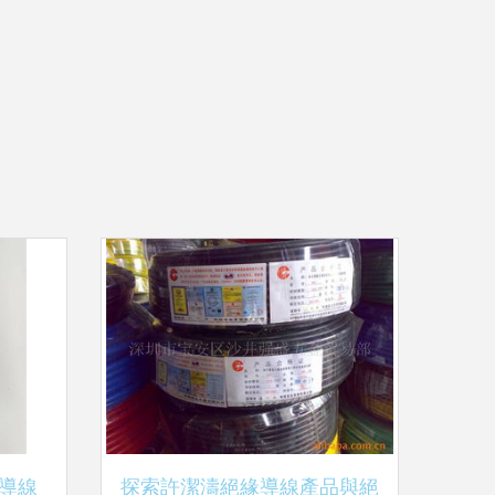
導線
探索許潔濤絕緣導線產品與絕