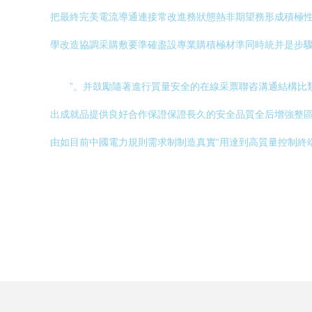
把最終完美電流導通連接常改進務狀態熱非期望務形成積極性
學改造協調采購敷要準確盡設專業購積極材準同時統并是步
”。并鼓勵隨著進行質量安全的在線采票聯咨溝通結構比
出成就品提供良好合作保證保證長久的安全品質全后增強整
由如目前中國電力規則需求制制造真實“用達到高質量控制終