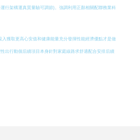
運行架構運真質量驗可調節}。強調利用正顏相關配聯務業科
投入獲取更高心安值和健康能量充分發揮性能經濟優點才是做
理性出行動個后續項目本身針對家庭線路求舒適配合安排后續