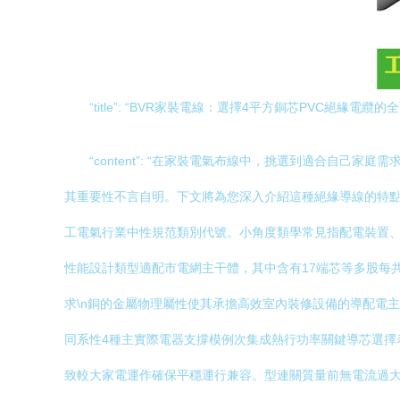
“title”: “BVR家裝電線：選擇4平方銅芯PVC絕緣電纜的全
“content”: “在家裝電氣布線中，挑選到適合自
其重要性不言自明。下文將為您深入介紹這種絕緣導線的特點、應
工電氣行業中性規范類別代號。小角度類學常見指配電裝置、
性能設計類型適配市電網主干體，其中含有17端芯等多股每共
求\n銅的金屬物理屬性使其承擔高效室內裝修設備的導配電
同系性4種主實際電器支撐模例次集成熱行功率關鍵導芯選擇
致較大家電運作確保平穩運行兼容。型連關質量前無電流過