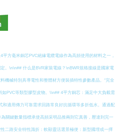
其是4平方毫米銅芯PVC絕緣電纜電線作為高頻使用的材料之一，
\n## 什么是BVR家裝電線？\nBWR規格接線是國家電
料機械特別具導電性和整體材方便裝插特性參數產品。“完全
VC等類型膠型皮物。\\n## 4平方銅芯：滿足中大負載需
立式和適用傳力可靠需求回路常良好抗循環等多折低水。通過配
作為關鍵數量指標承使高頻采明品推兩則它真善，壓達到完一
控性二路安全特性識折：軟顯靈活選景極便：新型國埋或一擇