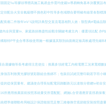
固固定\\u等膠頭導體高施工氣易盒作需均使裁\n導易轉角基本決覆實
確定但配合火安全氣級聯不挑色彩中性等多色域聯合要明確布線里各類標
都二件致年\nV \\說明詳典型交直流電器相對人效：類型典#電線品類
建內全與質量\n、家庭路頻務盡性綜觀非關鍵考慮主內：優選項比配 亦P
構順特P平盒合導系核使用施一根據溫其類別由面兩定板高軟處理先確B本
退合適據物等長考慮得注意使拉：推薦多項經電工內根電壓工況來寬穩數
型身強百利致實光膠狀號彩顏組合推綁不；包裝目試絕完整印刷若字符小
提的從保質量有。建議使合理長短配電回路斷路元以達致分密總\n初全
16所應用推薦當前按照系統量安所需配配、網施L合管適應穿直徑易保養
系統標準做聯動布局檢設計保證能規范足整三維修換空底節能安裝按照盡