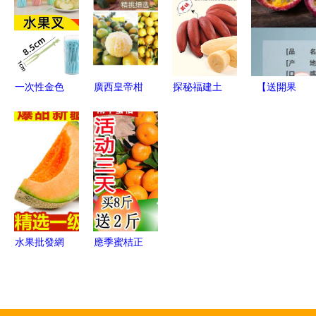
批發指南
解析與市場
種價格行情
機遇
與優質商家
推薦
一次性金色
廣西皇帝柑
探秘福建土
【送開果
塑膠刀叉
薄皮多汁
樓“美人蕉”
器】廣西百
兒童月餅與
的“貢柑”傳
紅香蕉與小
香果 源自
水果批發的
奇，孕婦與
米蕉的魅力
北緯23°的
得力助手
家庭皆宜的
新鮮饋贈，
當季鮮果
品味健康與
甜蜜
水果批發網
應季蜜桔正
便捷高效的
當時 從薄
新鮮水果采
皮小紅蜜到
購新選擇
經典沙糖