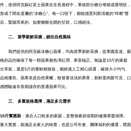
件，使得阿克蘇紅富士蘋果在生長過程中，果核部分糖分堆積成透明狀，
形成了聞名遐邇的“冰糖心”。每一口咬下，都能感受到那清脆的“咔嚓”聲
后，緊隨而來的、如蜜糖般化開的甘甜，口感絕佳。
二、 當季新鮮采摘，鎖住自然風味
我們提供的阿克蘇冰糖心蘋果，均為當季新鮮采摘，從果園直達。嚴
格的品控確保了每一顆蘋果都色澤紅潤、果形端正。無論是10斤的家庭
分享裝，還是5斤的嘗鮮精致裝，都經過人工精心篩選，確保大小均勻、
品相優良。蘋果表皮自然果蠟，散發著淡淡的果香，新鮮度肉眼可見，口
感體驗遠非長期儲存的普通蘋果可比。
三、 多重規格選擇，滿足多元需求
10斤實惠裝
：適合人口較多的家庭，是整個春節假期的健康果盤保障。
量大實惠，能滿足全家人的味蕾，也是公司年會、團隊福利的優選，體面