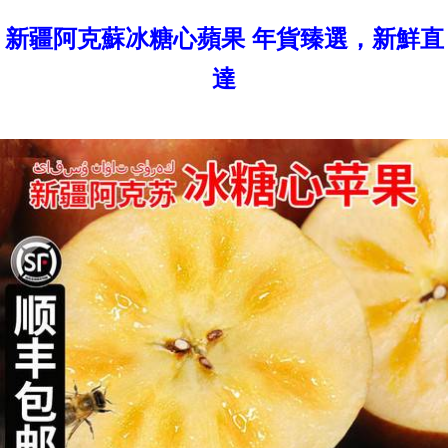
新疆阿克蘇冰糖心蘋果 年貨臻選，新鮮直
達