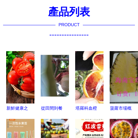
產品列表
PRODUCT
----------------
新鮮健康之
從田間到餐
塔羅科血橙
菠蘿市場概
選 水果黃
桌 獼猴桃
批發市場分
覽 品種區
瓜、小番茄
鮮果批發產
析 果園直
分與產地批
與圣女果的
業鏈的深度
供，早熟品
發指導