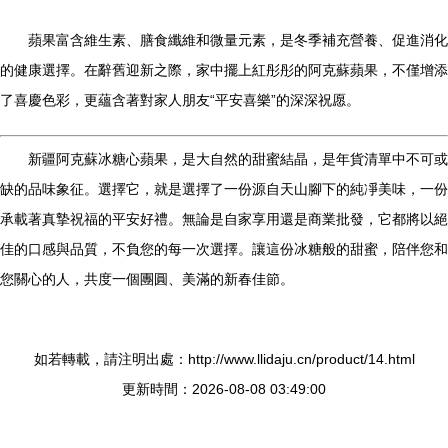
蘋果富含維生素、膳食纖維和微量元素，是冬季補充營養、促進消化
的健康選擇。在辭舊迎新之際，家中擺上紅彤彤的阿克蘇蘋果，不僅增添
了喜慶色彩，更蘊含著對家人朋友“平安喜樂”的深深祝愿。
新疆阿克蘇冰糖心蘋果，是大自然的甜蜜結晶，是年貨清單中不可或
缺的品味象征。選擇它，就是選擇了一份源自天山腳下的純凈美味，一份
承載著真摯祝福的平安好禮。無論是自家享用還是商業批發，它都將以絕
佳的口感與品質，不負您的每一次選擇。讓這份冰糖般的甜蜜，陪伴您和
您關心的人，共度一個團圓、美滿的新春佳節。
如若轉載，請注明出處：http://www.llidaju.cn/product/14.html
更新時間：2026-08-08 03:49:00