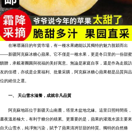
在琳瑯滿目的年貨市場，有一種水果總能以其獨特的魅力脫穎而出
——新疆阿克蘇冰糖心蘋果。它不僅是一種水果，更是冬日里的一份甜蜜
饋贈，承載著團圓與祝福的美好寓意。無論是家庭自享，還是作為走親訪
友的佳禮，亦或是企業福利、批量采購，阿克蘇冰糖心蘋果都是品質與品
位的絕佳之選。
一、 天山雪水滋養，成就非凡品質
阿克蘇地區位于新疆天山南麓，塔里木盆地北緣。這里日照時間長，
晝夜溫差極大，有利于糖分的積累。更重要的是，蘋果的灌溉水源主要來
自天山雪水，純凈無污染，賦予了蘋果清冽甘甜的特質。獨特的自然條