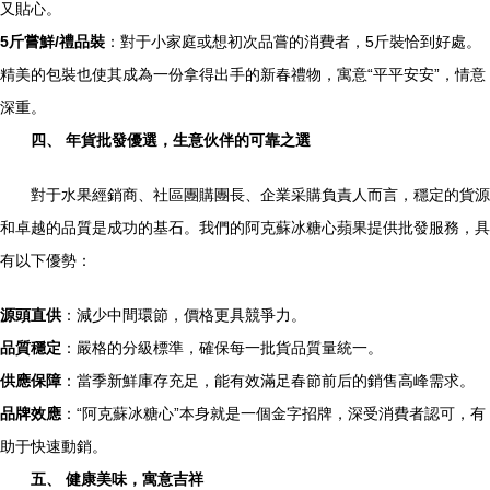
又貼心。
5斤嘗鮮/禮品裝
：對于小家庭或想初次品嘗的消費者，5斤裝恰到好處。
精美的包裝也使其成為一份拿得出手的新春禮物，寓意“平平安安”，情意
深重。
四、 年貨批發優選，生意伙伴的可靠之選
對于水果經銷商、社區團購團長、企業采購負責人而言，穩定的貨源
和卓越的品質是成功的基石。我們的阿克蘇冰糖心蘋果提供批發服務，具
有以下優勢：
源頭直供
：減少中間環節，價格更具競爭力。
品質穩定
：嚴格的分級標準，確保每一批貨品質量統一。
供應保障
：當季新鮮庫存充足，能有效滿足春節前后的銷售高峰需求。
品牌效應
：“阿克蘇冰糖心”本身就是一個金字招牌，深受消費者認可，有
助于快速動銷。
五、 健康美味，寓意吉祥