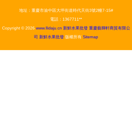
桔，新鮮水
地址：重慶市渝中區大坪街道時代天街3號2幢7-15#
果批發指南
電話：1367711**
Copyright © 2026
www.llidaju.cn
新鮮水果批發
重慶藝輝軒商貿有限公
司
新鮮水果批發
版權所有
Sitemap